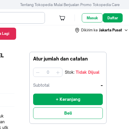
Tentang Tokopedia
Mulai Berjualan
Promo
Tokopedia Care
Masuk
Daftar
Dikirim ke
Jakarta Pusat
 Lagi
EL
Atur jumlah dan catatan
Stok
:
Tidak Dijual
jumlah
-
Subtotal
+ Keranjang
Beli
uk