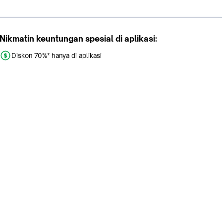
Nikmatin keuntungan spesial di aplikasi:
Diskon 70%* hanya di aplikasi
Promo khusus aplikasi
Gratis Ongkir tiap hari
Buka aplikasi dengan scan QR atau klik tombol:
Pelajari Selengkapnya