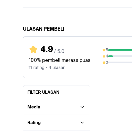
ULASAN PEMBELI
4.9
5
/ 5.0
90.91%
4
9.09%
100% pembeli merasa puas
3
0%
11 rating • 4 ulasan
FILTER ULASAN
Media
Rating