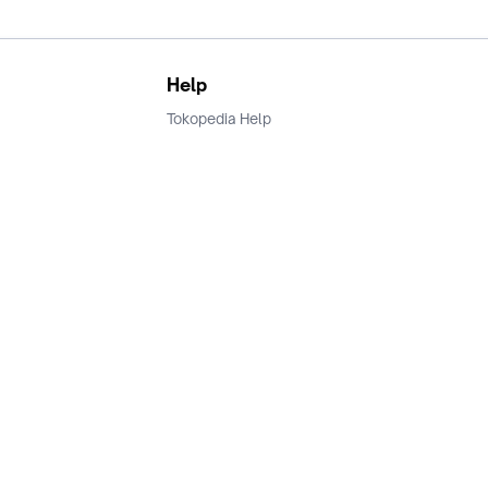
Help
Tokopedia Help
Terms and Condition
Privacy
Keamanan & Privasi
Ikuti Kami