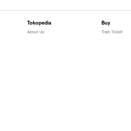
Tokopedia
Buy
About Us
Train Ticket
Career
Flight Ticket
Blog
Ticket Events
Tokopedia Salam
Hotlist
Hotel
Category
Bridestory
Sell
Parentstory
Seller Center
Tokopedia Dictionary
Mitra Toppers
Mall
Register Mall
Tokopedia Apps
Billing & Top up
Deals Tokopedia