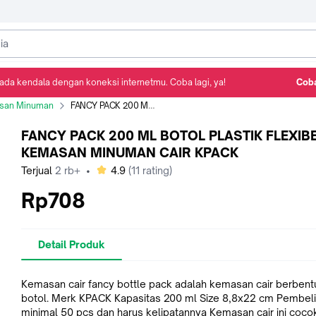
ada kendala dengan koneksi internetmu. Coba lagi, ya!
Coba
Detail Produk
Ulasan
Rekomendasi
san Minuman
FANCY PACK 200 ML BOTOL PLASTIK FLEXIBEL KEMASAN MINUMAN CAIR KPACK
FANCY PACK 200 ML BOTOL PLASTIK FLEXIB
KEMASAN MINUMAN CAIR KPACK
bintang
Terjual
2 rb+
•
4.9
(
11
rating)
Rp708
Detail Produk
Kemasan cair fancy bottle pack adalah kemasan cair berbent
botol. Merk KPACK Kapasitas 200 ml Size 8,8x22 cm Pembelian
minimal 50 pcs dan harus kelipatannya Kemasan cair ini cocok utk