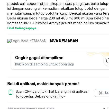
produk cair seperti isi jus, sirup dll. cara pengisian: buka tutup
isi dengan corong air kemudian rekatkan tutup botol dengan
memutar sampai tutup botol terkunci Berikut ukuran yang tersedia.
Beda ukuran beda harga 200 ml 400 ml 600 ml Apa Kelebihan
kemasan ini? 1. Fleksibel Artinya jika disimpan belum dipakai 
makan tempat dan ongkos kirim pun relatif murah [PCS] diba
Lihat Selengkapnya
botol plastik konvensional makan tempat / volumetrik 2. Kemasan
baru pabrik profesional daripada menggunakan kemasan beli
JAVA KEMASAN
bekas, bahkan kemasan ini diproduksi dengan standard Kem
tertinggi yakni FOOD Grade [PCS] , yg artinya aman dari baha
berbahaya bagi tubuh 3. Bersertifikasi FUREC yg merupakan
kependekan dari FULLY RECYCLE, dapat sepenuhnya di daur 
Ongkir gagal ditampilkan
dan diproses menjadi produk lain 4. Memiliki bibir Spout utk menang
Klik ikon di samping untuk coba lagi
/ diminum dengan lebih mudah, serta kaki Standing pouch ba
dipasang berdiri sebagai display etalase 5. Cocok dan keren
dijadikan kemasan untuk produk berikut ini misalnya: - Minum
Kopi Dingin - Saos / pasta / selai - Es atau Jus buah - Minuman Jelly,
Beli di aplikasi, makin banyak promo!
cincau, cendol - Bijian kecil produk kesehatan seperti chia s
selasih - Minyak / Oli - Pupuk Cair Tanaman - dan lain sebaga
Scan QR-nya untuk lihat barang ini di aplikasi
Sc
Tokopedia. Bebas ongkir, lho~
Ada masalah dengan produk ini?