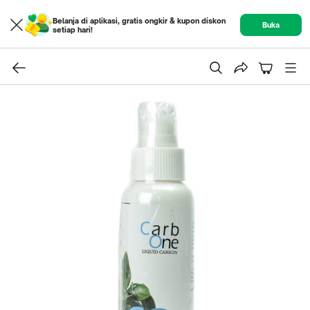
Belanja di aplikasi, gratis ongkir & kupon diskon
Buka
setiap hari!