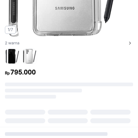
1/7
2 warna
Lihat semua variant:
Hitam
Clear
795.000
Rp