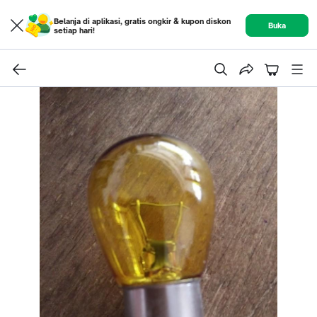
Belanja di aplikasi, gratis ongkir & kupon diskon
Buka
setiap hari!