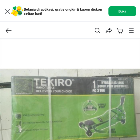
Belanja di aplikasi, gratis ongkir & kupon diskon
Buka
setiap hari!