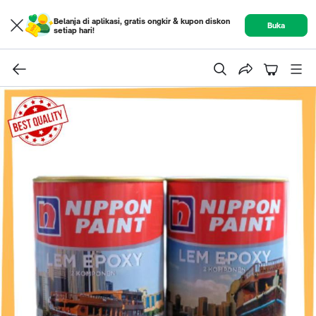
Belanja di aplikasi, gratis ongkir & kupon diskon
Buka
setiap hari!