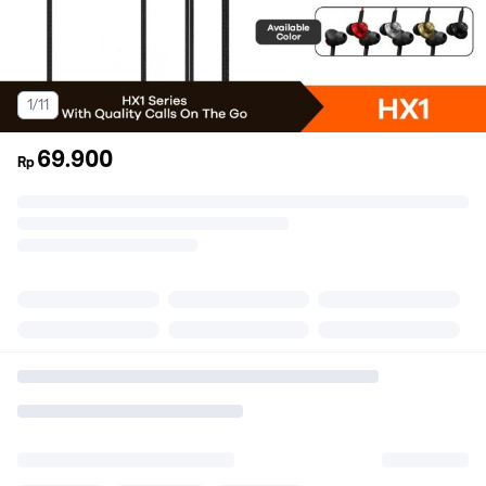
1/11
69.900
Rp