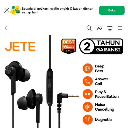
Belanja di aplikasi, gratis ongkir & kupon diskon
Buka
setiap hari!