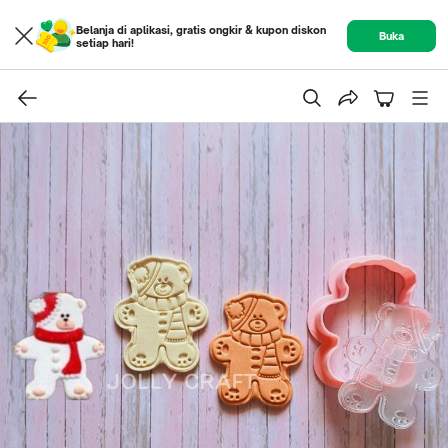
Belanja di aplikasi, gratis ongkir & kupon diskon
Buka
setiap hari!