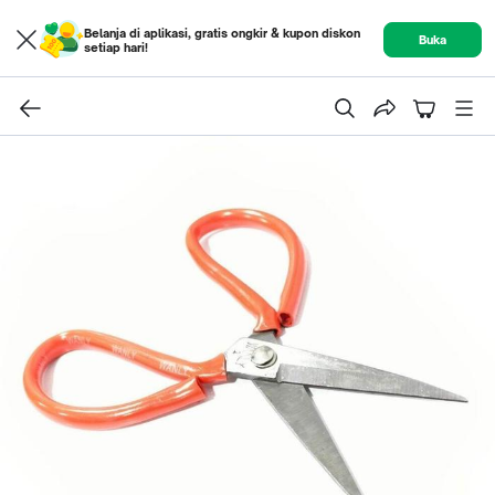
Belanja di aplikasi, gratis ongkir & kupon diskon
Buka
setiap hari!