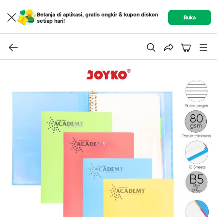
Belanja di aplikasi, gratis ongkir & kupon diskon
Buka
setiap hari!