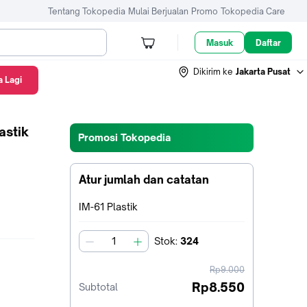
Tentang Tokopedia
Mulai Berjualan
Promo
Tokopedia Care
Masuk
Daftar
Dikirim ke
Jakarta Pusat
 Lagi
astik
Promosi Tokopedia
Atur jumlah dan catatan
Terpilih:
IM-61 Plastik
Stok
:
324
jumlah
harga
Rp9.000
sebelum
Rp8.550
Subtotal
diskon