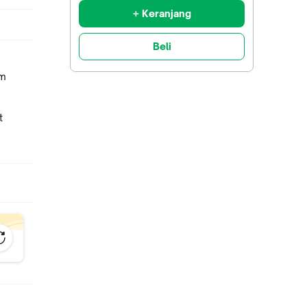
+ Keranjang
Beli
cm
t