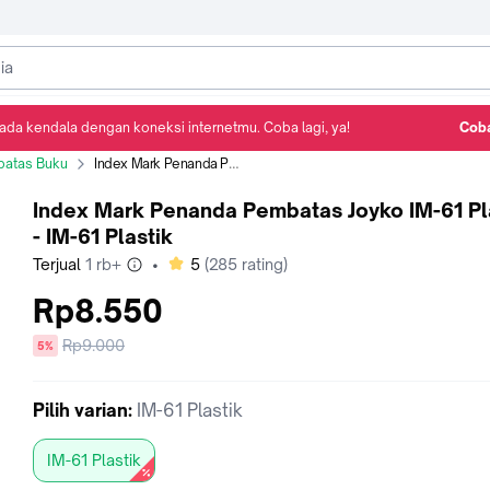
ada kendala dengan koneksi internetmu. Coba lagi, ya!
Coba
Detail Produk
Ulasan
Rekomendasi
atas Buku
Index Mark Penanda Pembatas Joyko IM-61 Plastik - IM-61 Plastik
Index Mark Penanda Pembatas Joyko IM-61 Pl
- IM-61 Plastik
bintang
Terjual
1 rb+
•
5
(
285
rating)
Rp8.550
Harga
Rp9.000
diskon
5%
sebelum
diskon
Pilih
varian
:
IM-61 Plastik
IM-61 Plastik