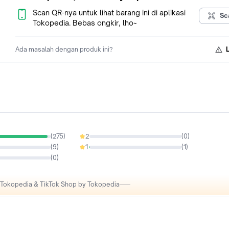
Scan QR-nya untuk lihat barang ini di aplikasi
Sc
Tokopedia. Bebas ongkir, lho~
Ada masalah dengan produk ini?
(
275
)
2
(
0
)
0%
(
9
)
1
(
1
)
0.35%
(
0
)
i Tokopedia & TikTok Shop by Tokopedia