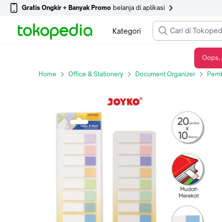
Gratis Ongkir + Banyak Promo
belanja di aplikasi
Kategori
Oops, 
Index Mark Penanda Pembatas Joyko IM-61 Plastik - IM-61 Plastik
Home
Office & Stationery
Document Organizer
Pemb