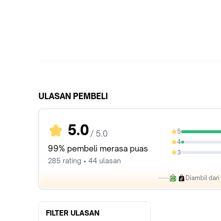
ULASAN PEMBELI
5.0
5
/ 5.0
96.49%
4
3.16%
99% pembeli merasa puas
3
0%
285 rating • 44 ulasan
Diambil dar
FILTER ULASAN