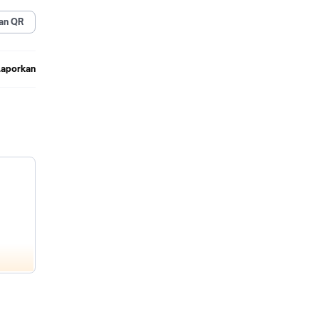
an QR
Laporkan