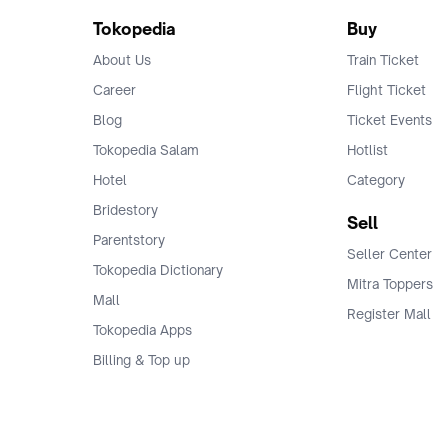
Tokopedia
Buy
About Us
Train Ticket
Career
Flight Ticket
Blog
Ticket Events
Tokopedia Salam
Hotlist
Hotel
Category
Bridestory
Sell
Parentstory
Seller Center
Tokopedia Dictionary
Mitra Toppers
Mall
Register Mall
Tokopedia Apps
Billing & Top up
Deals Tokopedia
Finance