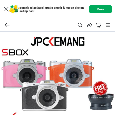
Belanja di aplikasi, gratis ongkir & kupon diskon
Buka
setiap hari!