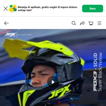
Belanja di aplikasi, gratis ongkir & kupon diskon
Buka
setiap hari!