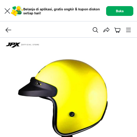
Belanja di aplikasi, gratis ongkir & kupon diskon
Buka
setiap hari!