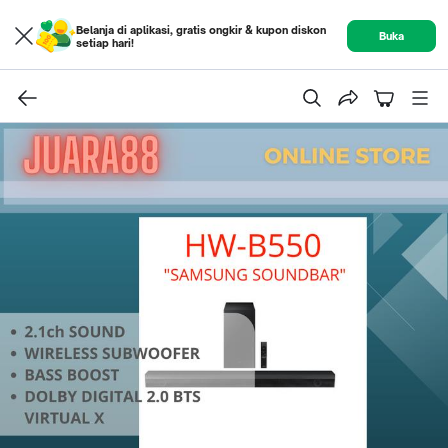
Belanja di aplikasi, gratis ongkir & kupon diskon
Buka
setiap hari!