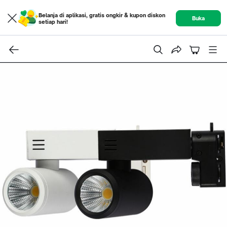
Belanja di aplikasi, gratis ongkir & kupon diskon
Buka
setiap hari!