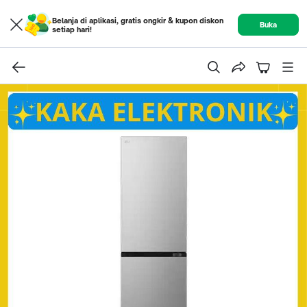
Belanja di aplikasi, gratis ongkir & kupon diskon
Buka
setiap hari!