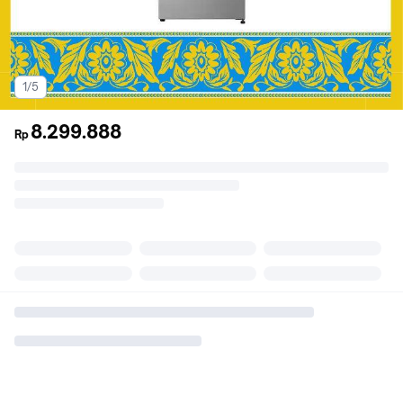
1/5
8.299.888
Rp