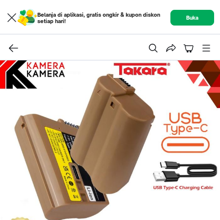
Belanja di aplikasi, gratis ongkir & kupon diskon
Buka
setiap hari!