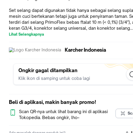
Set selang dapat digunakan tidak hanya sebagai selang supla
mesin cuci bertekanan tetapi juga untuk penyiraman taman. Se
terdiri dari selang PrimoFlex bebas ftalat 10 m (< 0,1%) (3/4"),
keran G3/4, konektor selang universal, dan konektor selang
universal dengan Aqua Stop. Selang taman di Kärcher saluran 
Lihat Selengkapnya
sangat fleksibel, kuat, dan tahan terhadap tekukan. Formula
unggulan : Awet, ditambah penanganan mudah sama dengan
Karcher Indonesia
perawatan taman kelas satu Kärcher: Pilihan bijak untuk kebu
penyiraman Anda.
Spesifikasi
Ongkir gagal ditampilkan
- Merk : Karcher
Klik ikon di samping untuk coba lagi
- Part Number : 2.645-156.0
- Jenis : Hose set
- Panjang : 10 Meter
- Peruntukkan : K2 - K5 Series
Beli di aplikasi, makin banyak promo!
- Kelengkapan : 1x 10 m PrimoFlex hose (3/4"), 1x G3/4 tap ad
1x universal hose connector, 1x universal connector with Aqua
Scan QR-nya untuk lihat barang ini di aplikasi
Sc
- Dimensi : 370 x 370 x 105 mm
Tokopedia. Bebas ongkir, lho~
Ada masalah dengan produk ini?