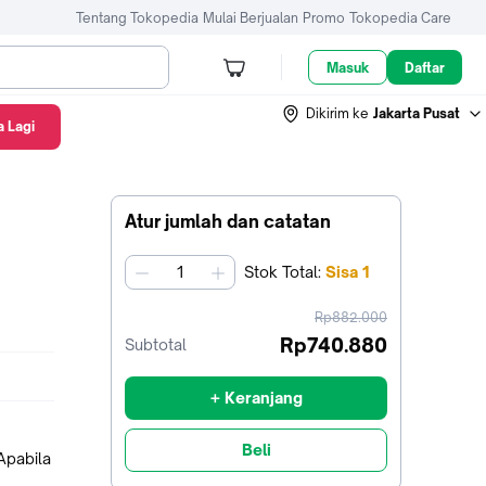
Tentang Tokopedia
Mulai Berjualan
Promo
Tokopedia Care
Masuk
Daftar
Dikirim ke
Jakarta Pusat
 Lagi
Atur jumlah dan catatan
Stok
Total
:
Sisa
1
jumlah
harga
Rp882.000
sebelum
Rp740.880
Subtotal
diskon
+ Keranjang
Beli
Apabila