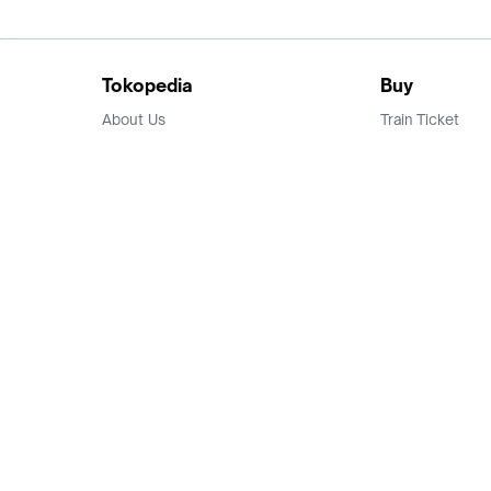
Tokopedia
Buy
About Us
Train Ticket
Career
Flight Ticket
Blog
Ticket Events
Tokopedia Salam
Hotlist
Hotel
Category
Bridestory
Sell
Parentstory
Seller Center
Tokopedia Dictionary
Mitra Toppers
Mall
Register Mall
Tokopedia Apps
Billing & Top up
Deals Tokopedia