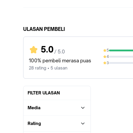
ULASAN PEMBELI
5.0
5
/ 5.0
100%
4
0%
100% pembeli merasa puas
3
0%
28 rating • 5 ulasan
FILTER ULASAN
Media
Rating