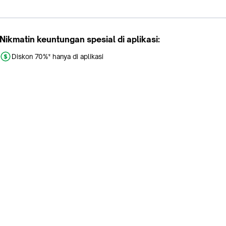
Nikmatin keuntungan spesial di aplikasi:
Diskon 70%* hanya di aplikasi
Promo khusus aplikasi
Gratis Ongkir tiap hari
Buka aplikasi dengan scan QR atau klik tombol:
Pelajari Selengkapnya