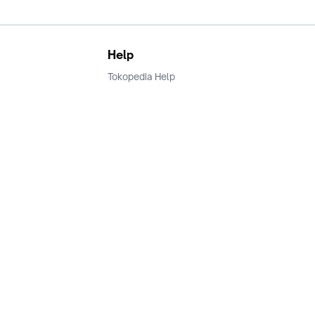
Help
Tokopedia Help
Terms and Condition
Privacy
Keamanan & Privasi
Ikuti Kami