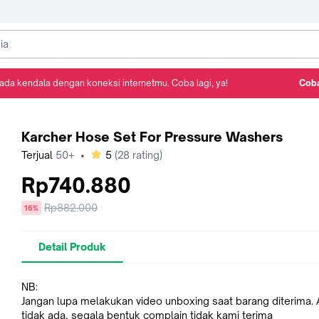
ada kendala dengan koneksi internetmu. Coba lagi, ya!
Coba
Detail Produk
Ulasan
Rekomendasi
Karcher Hose Set For Pressure Washers
bintang
Terjual
50+
•
5
(
28
rating)
Rp740.880
Harga
Rp882.000
diskon
16%
sebelum
diskon
Detail Produk
NB:
Jangan lupa melakukan video unboxing saat barang diterima. 
tidak ada, segala bentuk complain tidak kami terima