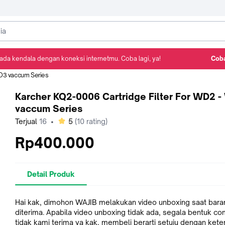
ada kendala dengan koneksi internetmu. Coba lagi, ya!
Coba
Detail Produk
Ulasan
Rekomendasi
WD3 vaccum Series
Karcher KQ2-0006 Cartridge Filter For WD2 
vaccum Series
bintang
Terjual
16
•
5
(
10
rating)
Rp400.000
Detail Produk
Hai kak, dimohon WAJIB melakukan video unboxing saat bara
diterima. Apabila video unboxing tidak ada, segala bentuk co
tidak kami terima ya kak, membeli berarti setuju dengan kete