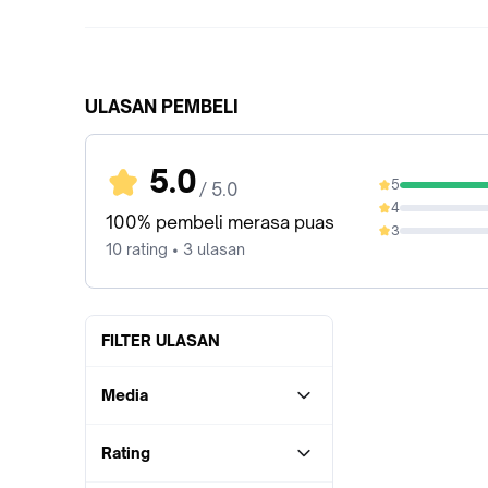
ULASAN PEMBELI
5.0
5
/ 5.0
100%
4
0%
100% pembeli merasa puas
3
0%
10 rating • 3 ulasan
FILTER ULASAN
Media
Rating