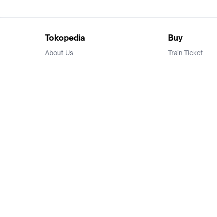
Tokopedia
Buy
About Us
Train Ticket
Career
Flight Ticket
Blog
Ticket Events
Tokopedia Salam
Hotlist
Hotel
Category
Bridestory
Sell
Parentstory
Seller Center
Tokopedia Dictionary
Mitra Toppers
Mall
Register Mall
Tokopedia Apps
Billing & Top up
Deals Tokopedia