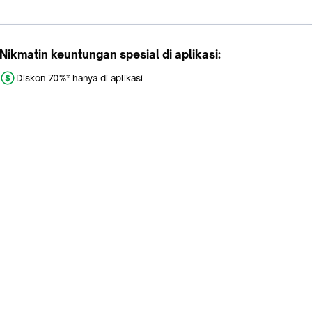
Nikmatin keuntungan spesial di aplikasi:
Diskon 70%* hanya di aplikasi
Promo khusus aplikasi
Gratis Ongkir tiap hari
Buka aplikasi dengan scan QR atau klik tombol:
Pelajari Selengkapnya