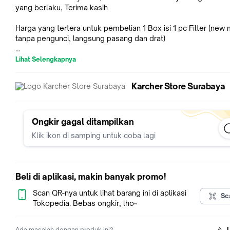
yang berlaku, Terima kasih
Harga yang tertera untuk pembelian 1 Box isi 1 pc Filter (new
tanpa pengunci, langsung pasang dan drat)
Lihat Selengkapnya
Bisa di gunakan di type mesin karcher Seri WD 2, WD 3, NT 2
30
Karcher Store Surabaya
Accesories Filter cartridge Kärcher cocok untuk penggunaan
dan kering tanpa penggantian filter. Saring dengan retensi de
tinggi. Kotoran tidak memiliki peluang.
Ongkir gagal ditampilkan
Klik ikon di samping untuk coba lagi
Keunggulan
- Bahan filter Memungkinkan hisapan basah dan kering tanpa 
mengganti filter.
- Tingkat retensi debu yang tinggi.
Beli di aplikasi, makin banyak promo!
Pembelian accesories maupun parts tidak ada garansi
Scan QR-nya untuk lihat barang ini di aplikasi
Sc
Tokopedia. Bebas ongkir, lho~
Ada masalah dengan produk ini?