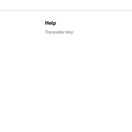
Help
Tokopedia Help
Terms and Condition
Privacy
Keamanan & Privasi
Ikuti Kami