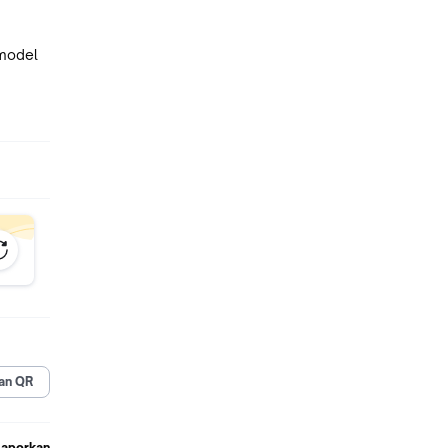
 model
0, NT
 basah
bu
harus
an QR
Laporkan