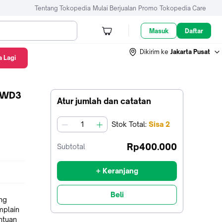
Tentang Tokopedia
Mulai Berjualan
Promo
Tokopedia Care
Masuk
Daftar
Dikirim ke
Jakarta Pusat
 Lagi
- WD3
Atur jumlah dan catatan
Stok
Total
:
Sisa
2
jumlah
Rp400.000
Subtotal
+ Keranjang
Beli
ng
mplain
ntuan