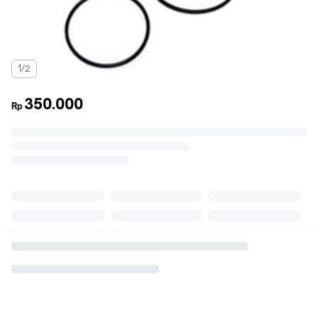
1/2
350.000
Rp