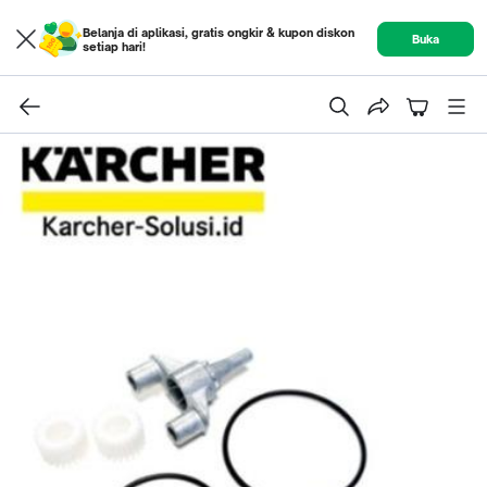
Belanja di aplikasi, gratis ongkir & kupon diskon
Buka
setiap hari!