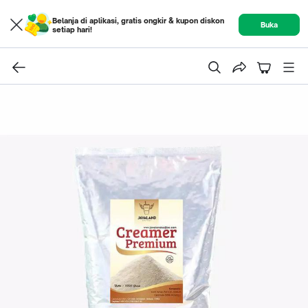
Belanja di aplikasi, gratis ongkir & kupon diskon
Buka
setiap hari!