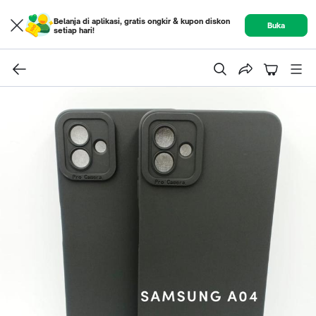
Belanja di aplikasi, gratis ongkir & kupon diskon
Buka
setiap hari!