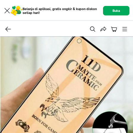
Belanja di aplikasi, gratis ongkir & kupon diskon
Buka
setiap hari!