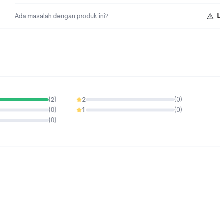
Ada masalah dengan produk ini?
(
2
)
2
(
0
)
0%
(
0
)
1
(
0
)
0%
(
0
)