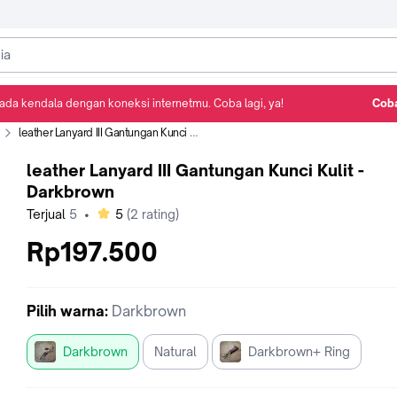
ada kendala dengan koneksi internetmu. Coba lagi, ya!
Coba
Detail Produk
Ulasan
Rekomendasi
leather Lanyard III Gantungan Kunci Kulit - Darkbrown
leather Lanyard III Gantungan Kunci Kulit -
Darkbrown
bintang
Terjual
5
•
5
(
2
rating)
Rp197.500
Pilih
warna
:
Darkbrown
Darkbrown
Natural
Darkbrown+ Ring