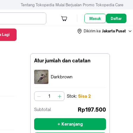
Tentang Tokopedia
Mulai Berjualan
Promo
Tokopedia Care
Masuk
Daftar
Dikirim ke
Jakarta Pusat
 Lagi
Atur jumlah dan catatan
Terpilih:
Darkbrown
Stok
:
Sisa
2
jumlah
Rp197.500
Subtotal
+ Keranjang