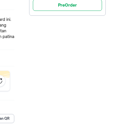
PreOrder
d ini.
yang
itan
n patina
an QR