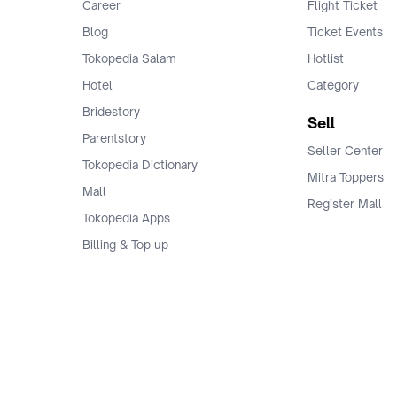
Career
Flight Ticket
Blog
Ticket Events
Tokopedia Salam
Hotlist
Hotel
Category
Bridestory
Sell
Parentstory
Seller Center
Tokopedia Dictionary
Mitra Toppers
Mall
Register Mall
Tokopedia Apps
Billing & Top up
Deals Tokopedia
Finance
Free Shipping