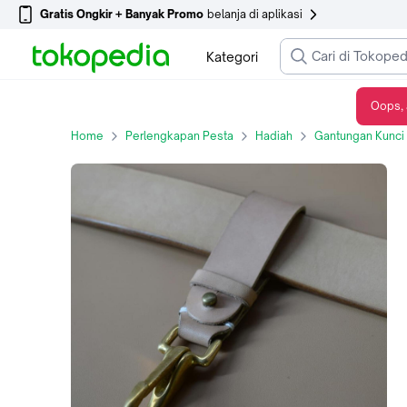
Gratis Ongkir + Banyak Promo
belanja di aplikasi
Kategori
Oops, 
leather Lanyard III Gantungan Kunci Kulit - Darkbrown
Home
Perlengkapan Pesta
Hadiah
Gantungan Kunci