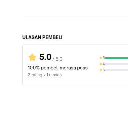
ULASAN PEMBELI
5.0
5
/ 5.0
100%
4
0%
100% pembeli merasa puas
3
0%
2 rating • 1 ulasan