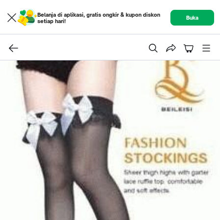
Belanja di aplikasi, gratis ongkir & kupon diskon
Buka
setiap hari!