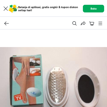
Belanja di aplikasi, gratis ongkir & kupon diskon
Buka
setiap hari!