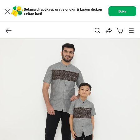
Belanja di aplikasi, gratis ongkir & kupon diskon
Buka
setiap hari!