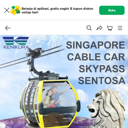
Belanja di aplikasi, gratis ongkir & kupon diskon
Buka
setiap hari!