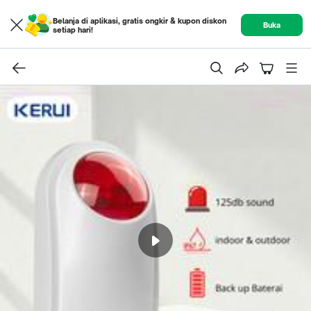
Belanja di aplikasi, gratis ongkir & kupon diskon
Buka
setiap hari!