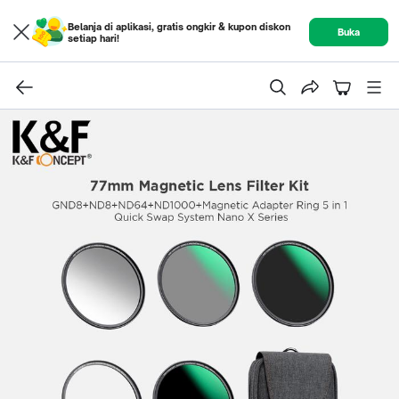
Belanja di aplikasi, gratis ongkir & kupon diskon
Buka
setiap hari!