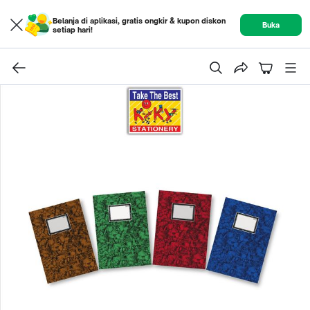
Belanja di aplikasi, gratis ongkir & kupon diskon
Buka
setiap hari!