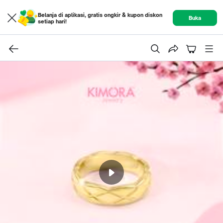
Belanja di aplikasi, gratis ongkir & kupon diskon
Buka
setiap hari!