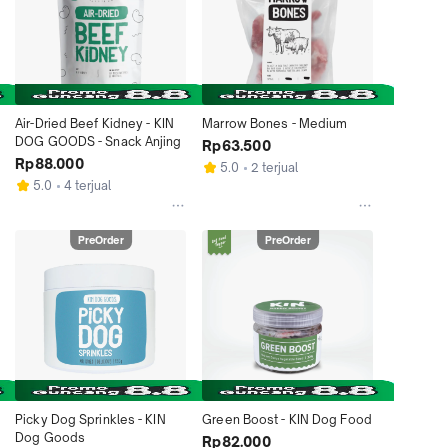
Air-Dried Beef Kidney - KIN 
Marrow Bones - Medium
DOG GOODS - Snack Anjing
Rp63.500
Rp88.000
5.0
2 terjual
5.0
4 terjual
PreOrder
PreOrder
Picky Dog Sprinkles - KIN 
Green Boost - KIN Dog Food
Dog Goods
Rp82.000