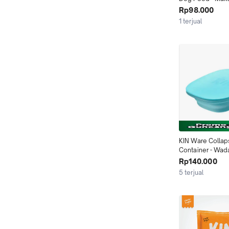
Kucing
Rp98.000
1 terjual
KIN Ware Collap
Container - Wad
Makan Anjing Ku
Rp140.000
5 terjual