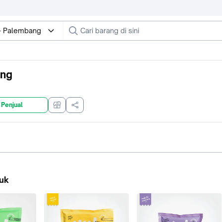
- Palembang
ang
 Penjual
uk