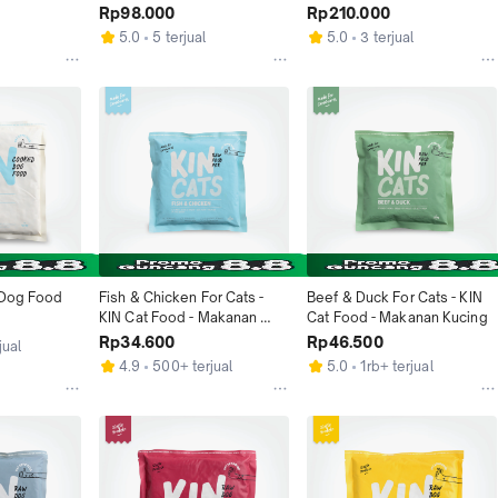
 Anjing
Rp98.000
Rp210.000
5.0
5 terjual
5.0
3 terjual
N Dog Food
Fish & Chicken For Cats - 
Beef & Duck For Cats - KIN 
KIN Cat Food - Makanan 
Cat Food - Makanan Kucing
Kucing
Rp34.600
Rp46.500
jual
4.9
500+ terjual
5.0
1rb+ terjual