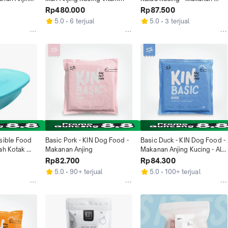
Kucing Snacks
Rp480.000
Rp87.500
5.0
6 terjual
5.0
3 terjual
sible Food 
Basic Pork - KIN Dog Food - 
Basic Duck - KIN Dog Food - 
ah Kotak 
Makanan Anjing
Makanan Anjing Kucing - All 
cing
Natural - Sensitive Dog Cat
Rp82.700
Rp84.300
5.0
90+ terjual
5.0
100+ terjual