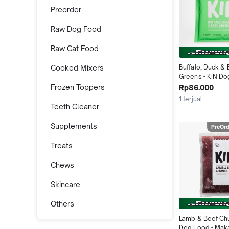
Preorder
Raw Dog Food
Raw Cat Food
Cooked Mixers
Buffalo, Duck & 
Greens - KIN Dog
Raw Food Makana
Frozen Toppers
Rp86.000
Kucing Sehat  R
1 terjual
Wet Food Dry M
Teeth Cleaner
Hewan
Supplements
PreOrd
Treats
Chews
Skincare
Others
Lamb & Beef Chu
Dog Food - Maka