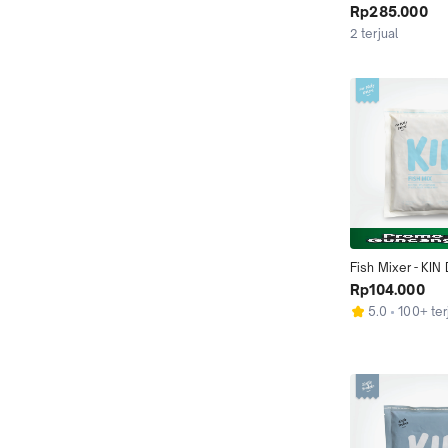
Goods - Vitamin
Rp285.000
2 terjual
Fish Mixer - KI
Rp104.000
5.0
100+ ter