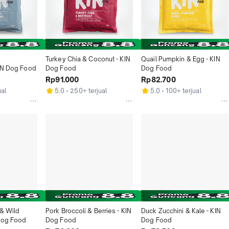
Turkey Chia & Coconut - KIN 
Quail Pumpkin & Egg - KIN 
KIN Dog Food
Dog Food
Dog Food
Rp91.000
Rp82.700
ual
5.0
250+ terjual
5.0
100+ terjual
& Wild 
Pork Broccoli & Berries - KIN 
Duck Zucchini & Kale - KIN 
Dog Food
Dog Food
Dog Food