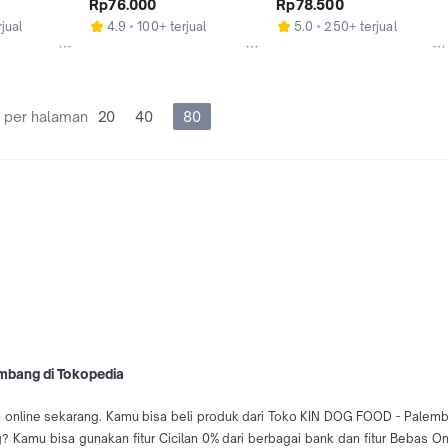
Rp76.000
Rp78.500
jual
4.9
100+ terjual
5.0
250+ terjual
 per halaman
20
40
80
embang di Tokopedia
 online sekarang. Kamu bisa beli produk dari Toko KIN DOG FOOD - Palemb
 Kamu bisa gunakan fitur Cicilan 0% dari berbagai bank dan fitur Bebas