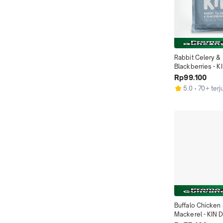
Rabbit Celery & 
Blackberries - 
Rp99.100
5.0
70+ terj
Buffalo Chicken 
Mackerel - KIN 