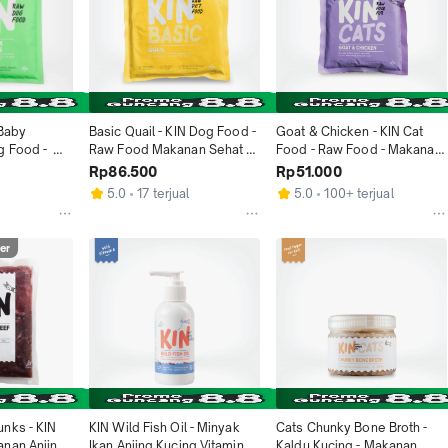
Baby 
Basic Quail - KIN Dog Food - 
Goat & Chicken - KIN Cat 
 Food -  
Raw Food Makanan Sehat 
Food - Raw Food - Makanan 
n Anjing 
Anjing Kucing
Kucing Sehat Mentah
Rp86.500
Rp51.000
aw Food 
5.0
17 terjual
5.0
100+ terjual
akanan 
er
nks - KIN 
KIN Wild Fish Oil - Minyak 
Cats Chunky Bone Broth - 
nan Anjing 
Ikan Anjing Kucing Vitamin
Kaldu Kucing - Makanan 