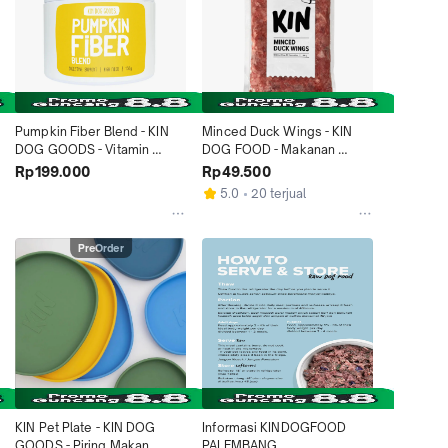
Pumpkin Fiber Blend - KIN 
Minced Duck Wings - KIN 
DOG GOODS - Vitamin 
DOG FOOD - Makanan 
Anjing Kucing
Anjing Kucing
Rp199.000
Rp49.500
5.0
20 terjual
PreOrder
KIN Pet Plate - KIN DOG 
Informasi KINDOGFOOD 
GOODS - Piring Makan 
PALEMBANG