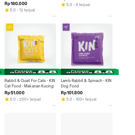
Rp160.000
5.0
4 terjual
5.0
12 terjual
Rabbit & Quail For Cats - KIN 
Lamb Rabbit & Spinach - KIN 
Cat Food - Makanan Kucing
Dog Food
Rp51.000
Rp101.800
5.0
250+ terjual
5.0
100+ terjual