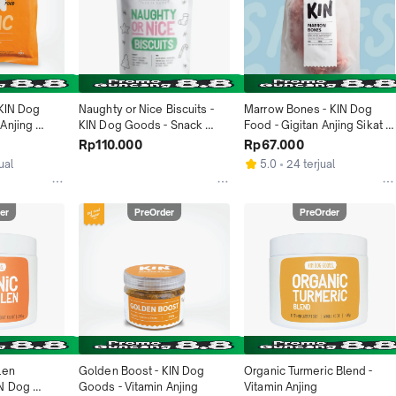
KIN Dog 
Naughty or Nice Biscuits - 
Marrow Bones - KIN Dog 
Anjing 
KIN Dog Goods - Snack 
Food - Gigitan Anjing Sikat 
Anjing Kucing
Gigi
Rp110.000
Rp67.000
ual
5.0
24 terjual
er
PreOrder
PreOrder
en 
Golden Boost - KIN Dog 
Organic Turmeric Blend - 
N Dog 
Goods - Vitamin Anjing
Vitamin Anjing