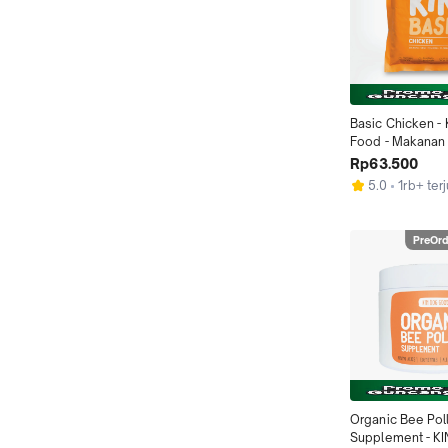
Basic Chicken - 
Food - Makanan 
Kucing
Rp63.500
5.0
1rb+ terj
PreOrd
Organic Bee Poll
Supplement - KI