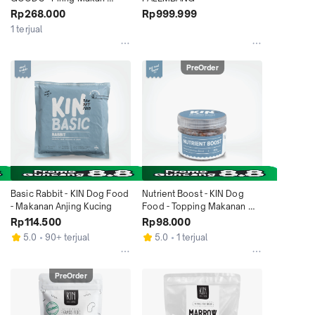
Anjing Kucing
Rp268.000
Rp999.999
1 terjual
PreOrder
Basic Rabbit - KIN Dog Food 
Nutrient Boost - KIN Dog 
- Makanan Anjing Kucing
Food - Topping Makanan 
Anjing Kucing
Rp114.500
Rp98.000
5.0
90+ terjual
5.0
1 terjual
PreOrder