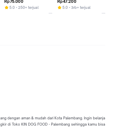
Rp75.000
Rp47.200
5.0
250+ terjual
5.0
3rb+ terjual
ang dengan aman & mudah dari Kota Palembang. Ingin belanja
 Ongkir di Toko KIN DOG FOOD - Palembang sehingga kamu bisa