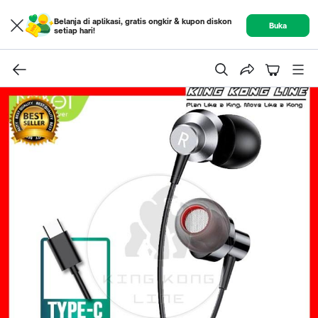
Belanja di aplikasi, gratis ongkir & kupon diskon
Buka
setiap hari!