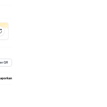
an QR
Laporkan