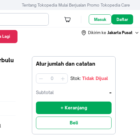
Tentang Tokopedia
Mulai Berjualan
Promo
Tokopedia Care
Masuk
Daftar
Dikirim ke
Jakarta Pusat
 Lagi
rbulu
Atur jumlah dan catatan
Stok
:
Tidak Dijual
jumlah
-
Subtotal
+ Keranjang
Beli
l