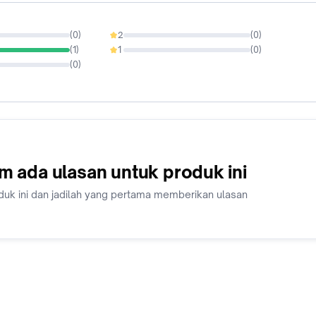
(
0
)
2
(
0
)
0%
(
1
)
1
(
0
)
0%
(
0
)
m ada ulasan untuk produk ini
duk ini dan jadilah yang pertama memberikan ulasan