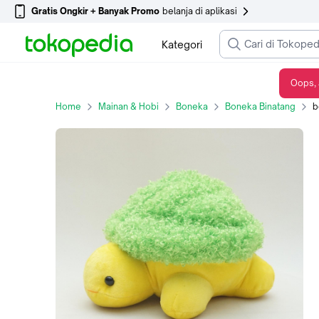
Gratis Ongkir + Banyak Promo
belanja di aplikasi
Kategori
Oops, 
boneka kura kura penyu hijau kuning bulat berbulu small
Home
Mainan & Hobi
Boneka
Boneka Binatang
bo