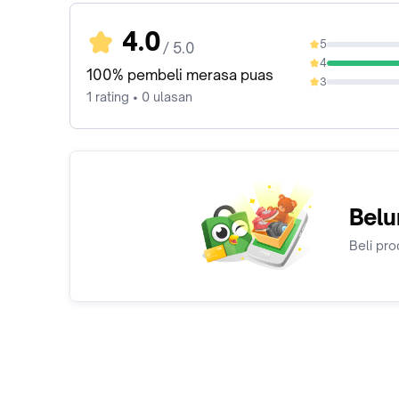
4.0
5
/ 5.0
0%
4
100%
100% pembeli merasa puas
3
0%
1 rating • 0 ulasan
Belu
Beli pro