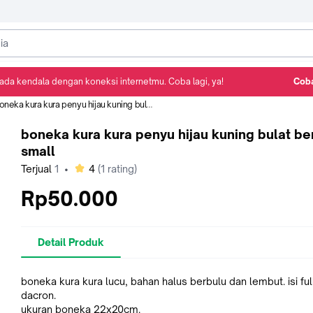
ada kendala dengan koneksi internetmu. Coba lagi, ya!
Coba
Detail Produk
Ulasan
Rekomendasi
neka kura kura penyu hijau kuning bulat berbulu small
boneka kura kura penyu hijau kuning bulat be
small
bintang
Terjual
1
•
4
(
1
rating)
Rp50.000
Detail Produk
boneka kura kura lucu, bahan halus berbulu dan lembut. isi ful
dacron.
ukuran boneka 22x20cm.