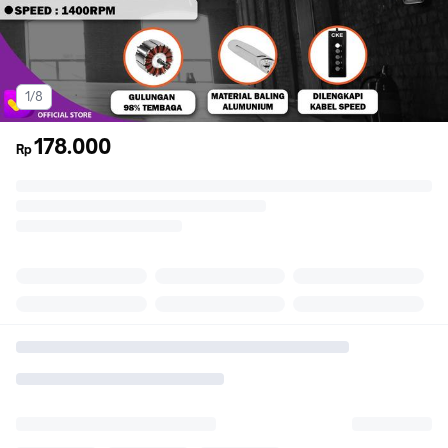
1/8
178.000
Rp