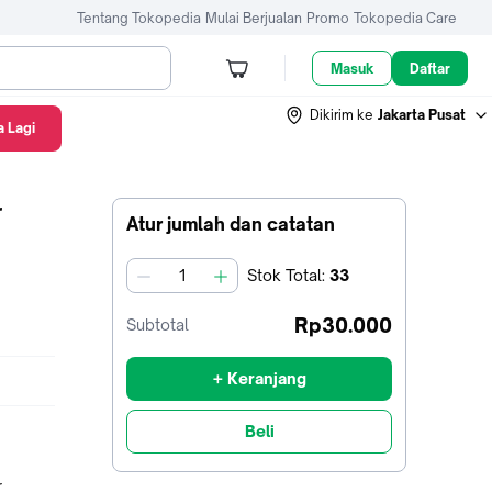
Tentang Tokopedia
Mulai Berjualan
Promo
Tokopedia Care
Masuk
Daftar
Dikirim ke
Jakarta Pusat
 Lagi
r
Atur jumlah dan catatan
Stok
Total
:
33
jumlah
Rp30.000
Subtotal
+ Keranjang
Beli
r