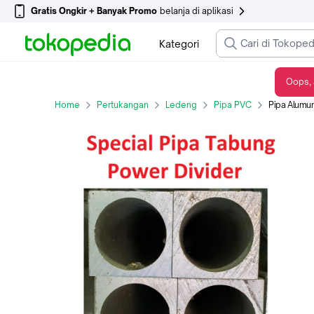
Gratis Ongkir + Banyak Promo
belanja di aplikasi
Kategori
Oops, 
Pipa Alumunium 6063 T6 Special untuk Power Divider VHF UHF
Home
Pertukangan
Ledeng
Pipa PVC
Pipa Alumuniu