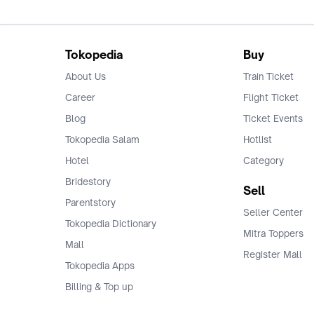
Tokopedia
Buy
About Us
Train Ticket
Career
Flight Ticket
Blog
Ticket Events
Tokopedia Salam
Hotlist
Hotel
Category
Bridestory
Sell
Parentstory
Seller Center
Tokopedia Dictionary
Mitra Toppers
Mall
Register Mall
Tokopedia Apps
Billing & Top up
Deals Tokopedia