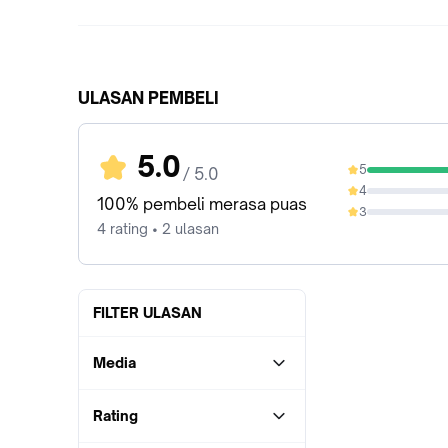
ULASAN PEMBELI
5.0
5
/ 5.0
100%
4
0%
100% pembeli merasa puas
3
0%
4 rating • 2 ulasan
FILTER ULASAN
Media
Rating