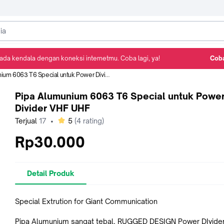
ada kendala dengan koneksi internetmu. Coba lagi, ya!
Coba
Detail Produk
Ulasan
Rekomendasi
m 6063 T6 Special untuk Power Divider VHF UHF
Pipa Alumunium 6063 T6 Special untuk Powe
Divider VHF UHF
bintang
Terjual
17
•
5
(
4
rating)
Rp30.000
Detail Produk
Special Extrution for Giant Communication
Pipa Alumunium sangat tebal, RUGGED DESIGN Power DIvide