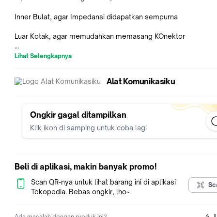
Inner Bulat, agar Impedansi didapatkan sempurna
Luar Kotak, agar memudahkan memasang KOnektor
Tidak seperti Power Divider pada umumnya, yang memakai t
Lihat Selengkapnya
luar bulat, terlalu banyak sambungan utk tempat konektor inp
output, sehinga mudah masuk Air,
Alat Komunikasiku
Lubang diameter = 28,5mm
Ongkir gagal ditampilkan
harga barang ini adalah per 10cm
Klik ikon di samping untuk coba lagi
Beli di aplikasi, makin banyak promo!
Scan QR-nya untuk lihat barang ini di aplikasi
Sc
Tokopedia. Bebas ongkir, lho~
Ada masalah dengan produk ini?