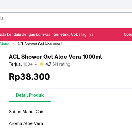
ada kendala dengan koneksi internetmu. Coba lagi, ya!
Coba
Detail Produk
Ulasan
Rekomendasi
 Mandi
ACL Shower Gel Aloe Vera 1000ml
ACL Shower Gel Aloe Vera 1000ml
bintang
Terjual
100+
•
4.7
(
41
rating)
Rp38.300
Detail Produk
Sabun Mandi Cair
Aroma Aloe Vera