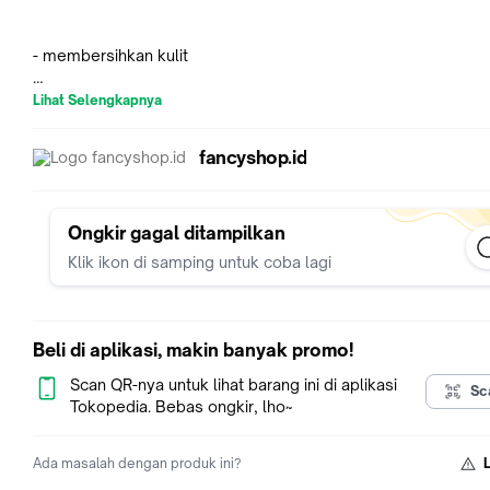
- membersihkan kulit
- menyegarkan dan mengharumkan kulit tubuh anda
Lihat Selengkapnya
- membantu merawat kelembutan tubuh
fancyshop.id
Kemasan 1000ml, terdaftar BPOm
Ongkir gagal ditampilkan
Klik ikon di samping untuk coba lagi
CATATAN:
Beli di aplikasi, makin banyak promo!
Pengiriman paket berisi cairan ke luar Pulau Jawa TIDAK DAP
menggunakan WAHANA.
Scan QR-nya untuk lihat barang ini di aplikasi
Sc
Tokopedia. Bebas ongkir, lho~
Resiko dan ongkos kirim retur tambahan adalah tanggungan
pembeli.
Ada masalah dengan produk ini?