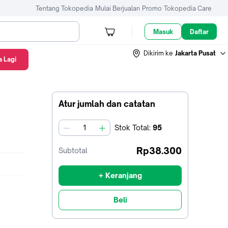
Tentang Tokopedia
Mulai Berjualan
Promo
Tokopedia Care
Masuk
Daftar
Dikirim ke
Jakarta Pusat
 Lagi
Atur jumlah dan catatan
Stok
Total
:
95
jumlah
Rp38.300
Subtotal
+ Keranjang
Beli