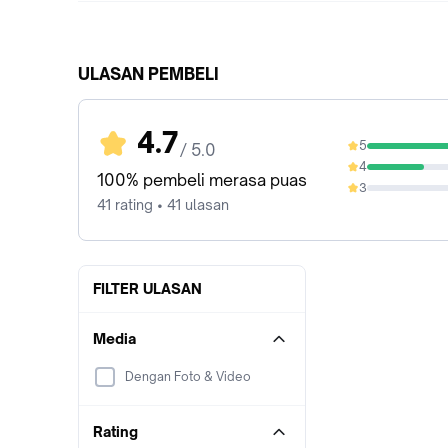
ULASAN PEMBELI
4.7
5
/ 5.0
68.29%
4
31.71%
100% pembeli merasa puas
3
0%
41 rating • 41 ulasan
FILTER ULASAN
Media
Dengan Foto & Video
Rating