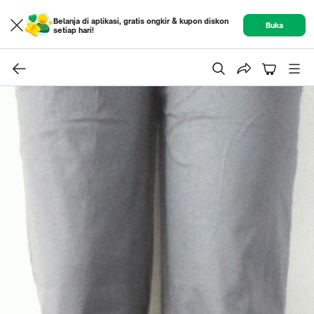
Belanja di aplikasi, gratis ongkir & kupon diskon
Buka
setiap hari!