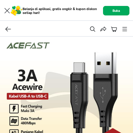
Belanja di aplikasi, gratis ongkir & kupon diskon
Buka
setiap hari!