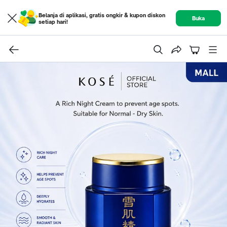
Belanja di aplikasi, gratis ongkir & kupon diskon
Buka
setiap hari!