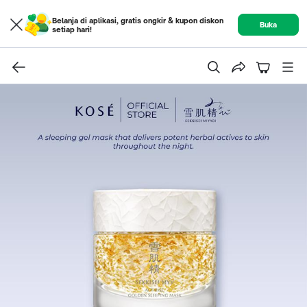
Belanja di aplikasi, gratis ongkir & kupon diskon
Buka
setiap hari!