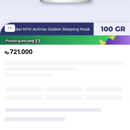
1/6
721.000
Rp