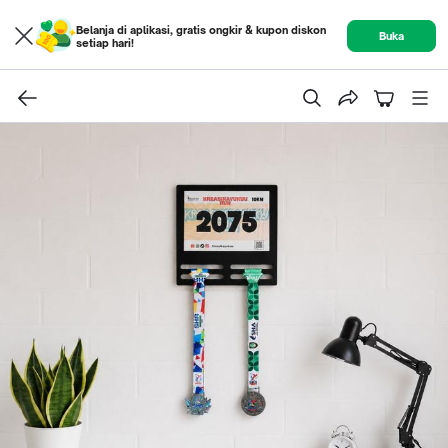
Belanja di aplikasi, gratis ongkir & kupon diskon
Buka
setiap hari!