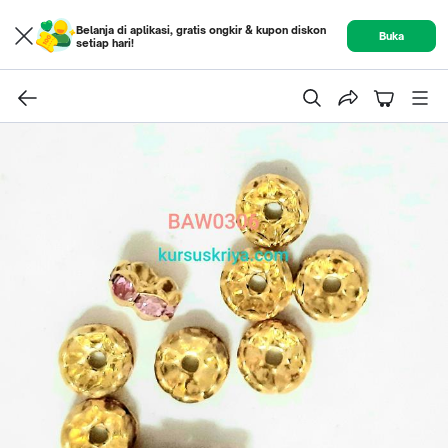
Belanja di aplikasi, gratis ongkir & kupon diskon
Buka
setiap hari!