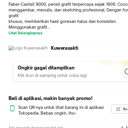
Faber-Castell 9000, pensil grafit terpercaya sejak 1905. Coc
menggambar, menulis, dan sketching profesional. Dengan fo
grafit
khusus, memberikan hasil goresan halus dan konsisten.
Menggunakan grafit
berkualitas tinggi dari Jerman.
Lihat Selengkapnya
Kuwerasakti
* * *
🌿 Eco-Friendly & Aman 🌿
Ongkir gagal ditampilkan
Klik ikon di samping untuk coba lagi
Lapisan berbasis air, ramah lingkungan dan aman untuk keseh
Inti pensil
ekstra kuat, tahan patah. Ideal untuk seniman, arsitek, desain
Beli di aplikasi, makin banyak promo!
pelajar.
Spesifikasi: Merek Faber-Castell, seri 9000, warna hijau klasik,
Scan QR-nya untuk lihat barang ini di aplikasi
Sc
grafit/pencil kayu.
Tokopedia. Bebas ongkir, lho~
Ada masalah dengan produk ini?