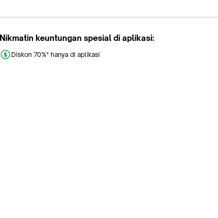
Nikmatin keuntungan spesial di aplikasi:
Diskon 70%* hanya di aplikasi
Promo khusus aplikasi
Gratis Ongkir tiap hari
Buka aplikasi dengan scan QR atau klik tombol:
Pelajari Selengkapnya