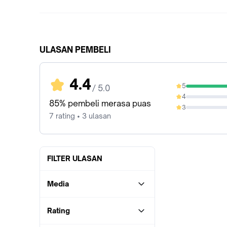
ULASAN PEMBELI
4.4
5
/ 5.0
85.71%
4
0%
85% pembeli merasa puas
3
0%
7 rating • 3 ulasan
FILTER ULASAN
Media
Rating