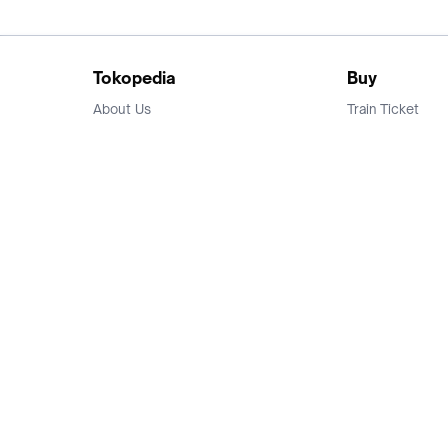
Tokopedia
Buy
About Us
Train Ticket
Career
Flight Ticket
Blog
Ticket Events
Tokopedia Salam
Hotlist
Hotel
Category
Bridestory
Sell
Parentstory
Seller Center
Tokopedia Dictionary
Mitra Toppers
Mall
Register Mall
Tokopedia Apps
Billing & Top up
Deals Tokopedia