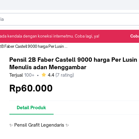
ada kendala dengan koneksi internetmu. Coba lagi, ya!
Coba
Detail Produk
Ulasan
Rekomendasi
aber Castell 9000 harga Per Lusin untuk Menulis adan Menggambar
Pensil 2B Faber Castell 9000 harga Per Lusin
Menulis adan Menggambar
bintang
Terjual
100+
•
4.4
(
7
rating)
Rp60.000
Detail Produk
✨ Pensil Grafit Legendaris ✨