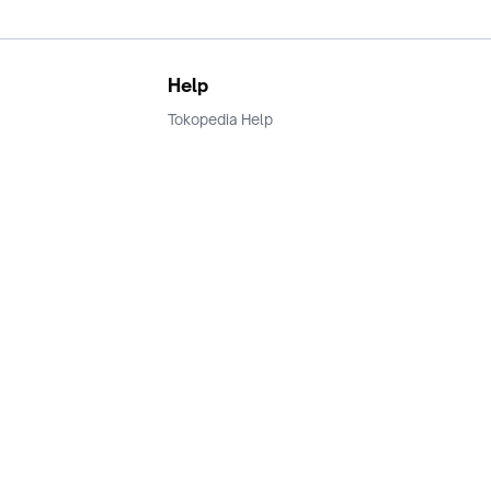
Help
Tokopedia Help
Terms and Condition
Privacy
Keamanan & Privasi
Ikuti Kami