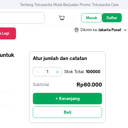
Tentang Tokopedia
Mulai Berjualan
Promo
Tokopedia Care
Masuk
Daftar
Dikirim ke
Jakarta Pusat
 Lagi
 untuk
Atur jumlah dan catatan
Stok
Total
:
100000
jumlah
Rp60.000
Subtotal
+ Keranjang
Beli