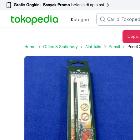
Gratis Ongkir + Banyak Promo
belanja di aplikasi
Kategori
Oops, 
Pensil 2B Faber Castell 9000 harga Per Lusin untuk Menulis adan Menggambar
Home
Office & Stationery
Alat Tulis
Pensil
Pensil 2B F