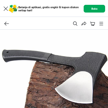
Belanja di aplikasi, gratis ongkir & kupon diskon
Buka
setiap hari!