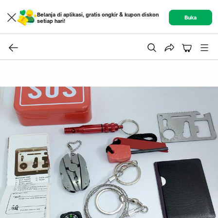
Belanja di aplikasi, gratis ongkir & kupon diskon
Buka
setiap hari!