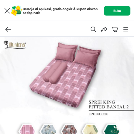
Belanja di aplikasi, gratis ongkir & kupon diskon
Buka
setiap hari!