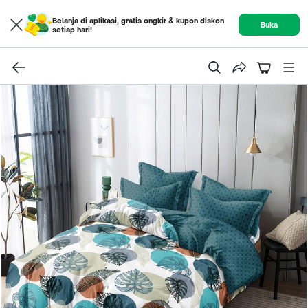
Belanja di aplikasi, gratis ongkir & kupon diskon
Buka
setiap hari!