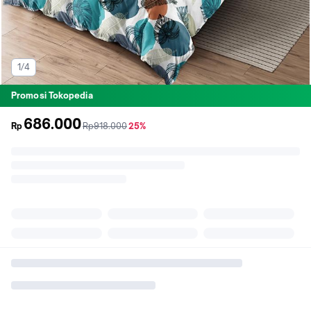
1/4
Promosi Tokopedia
686.000
sebelum
diskon
Rp
Rp918.000
25%
promo